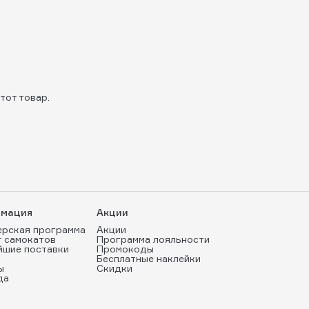
тот товар.
мация
Акции
ерская программа
Акции
т самокатов
Программа лояльности
йшие поставки
Промокоды
Бесплатные наклейки
ы
Скидки
да