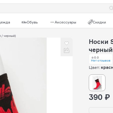
дежда
Обувь
Аксессуары
Скидки
й / черный)
Носки S
черный
0.0
Нет отзывов
Цвет:
красн
390 ₽