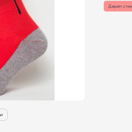
Дарим сти
ы