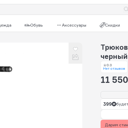
дежда
Обувь
Аксессуары
Скидки
Трюков
черный
0.0
Нет отзывов
11 550
399
будет
Дарим сти