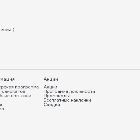
тании!)
мация
Акции
ерская программа
Акции
т самокатов
Программа лояльности
йшие поставки
Промокоды
Бесплатные наклейки
ы
Скидки
да