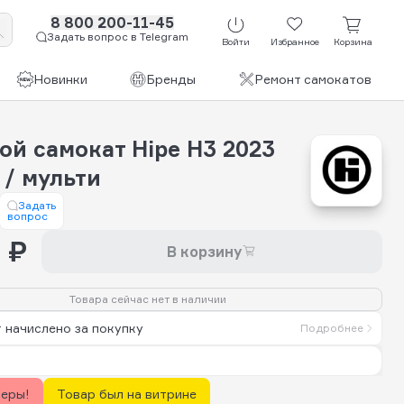
8 800 200-11-45
Задать вопрос в Telegram
Войти
Избранное
Корзина
Новинки
Бренды
Ремонт самокатов
ой самокат Hipe H3 2023
 / мульти
Задать
вопрос
 ₽
В корзину
Товара сейчас нет в наличии
 начислено за покупку
Подробнее
керы!
Товар был на витрине