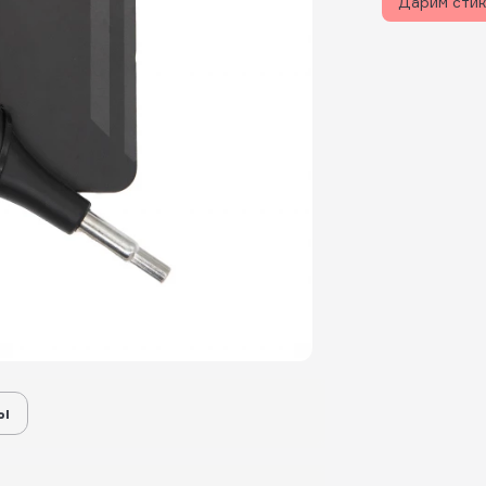
Дарим сти
ы