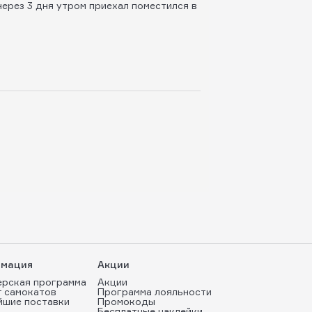
через 3 дня утром приехал поместился в
мация
Акции
ерская программа
Акции
т самокатов
Программа лояльности
йшие поставки
Промокоды
Бесплатные наклейки