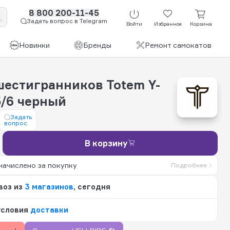
8 800 200-11-45
Задать вопрос в Telegram
Войти
Избранное
Корзина
Новинки
Бренды
Ремонт самокатов
шестигранников Totem Y-
5/6 черный
Задать
вопрос
В корзину
начислено за покупку
Подробнее
воз из
3 магазинов
, сегодня
условия
доставки