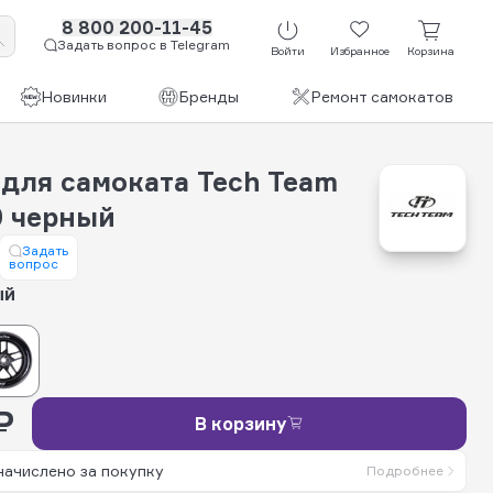
8 800 200-11-45
Задать вопрос в Telegram
Войти
Избранное
Корзина
Новинки
Бренды
Ремонт самокатов
 для самоката Tech Team
0 черный
Задать
вопрос
ый
₽
В корзину
начислено за покупку
Подробнее