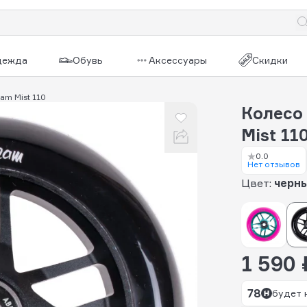
дежда
Обувь
Аксессуары
Скидки
am Mist 110
Колесо
Mist 11
0.0
Нет отзывов
Цвет:
черн
1 590 
78
будет 