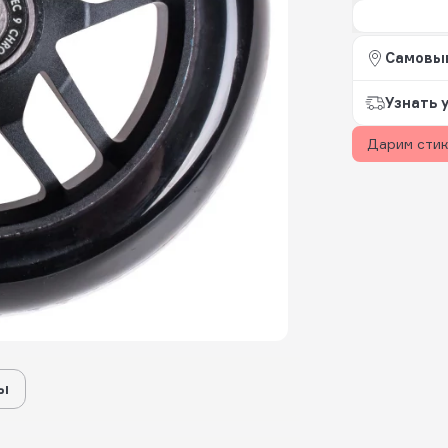
Самовы
Узнать 
Дарим сти
ы