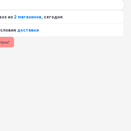
воз из
2 магазинов
, сегодня
условия
доставки
керы!