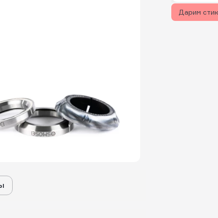
Дарим сти
ы