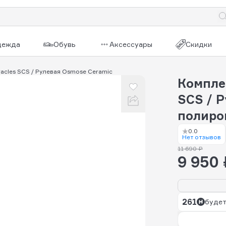
дежда
Обувь
Аксессуары
Скидки
racles SCS / Рулевая Osmose Ceramic
Комплек
SCS / 
полиро
0.0
Нет отзывов
11 690 ₽
9 950 
261
будет