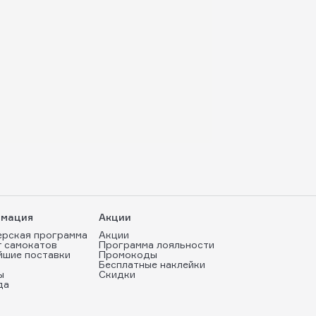
мация
Акции
ерская программа
Акции
т самокатов
Программа лояльности
йшие поставки
Промокоды
Бесплатные наклейки
ы
Скидки
да