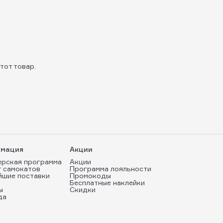
тот товар.
мация
Акции
ерская программа
Акции
т самокатов
Программа лояльности
йшие поставки
Промокоды
Бесплатные наклейки
ы
Скидки
да