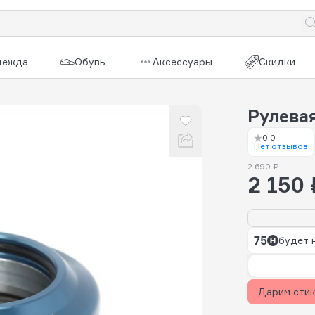
дежда
Обувь
Аксессуары
Скидки
Рулевая
0.0
Нет отзывов
2 690 ₽
2 150 
75
будет 
Дарим сти