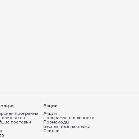
мация
Акции
ерская программа
Акции
т самокатов
Программа лояльности
йшие поставки
Промокоды
Бесплатные наклейки
ы
Скидки
да