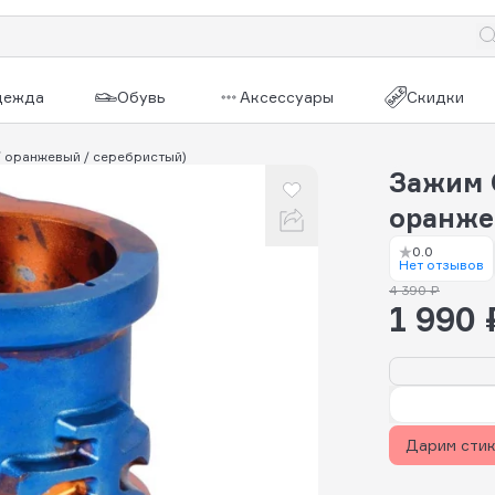
дежда
Обувь
Аксессуары
Скидки
/ оранжевый / серебристый)
Зажим 
оранже
0.0
Нет отзывов
4 390 ₽
1 990 
Дарим сти