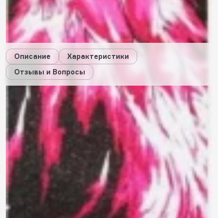
28
будет начислено за покупку
Дарим стикеры!
Описание
Характеристики
Отзывы и Вопросы
Описание
Характеристики
Отзывы
0
Вопросы
0
Пока нет отзывов
Оставить свой отзыв