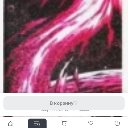
8 800 200-11-45
Задать вопрос в Telegram
5,0
Рейтинг магазина
Мы принимаем к оплате:
2026 © Hellride.ru — магазин трюковых самокатов. Продажа
В корзину
самокатов, запчастей для самокатов, аксессуаров, экипировки,
одежды и обуви.
Товара сейчас нет в наличии