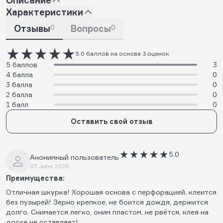
Характеристики
Отзывы
0
Вопросы
0
5.0 баллов на основе 3 оценок
5 баллов
3
4 балла
0
3 балла
0
2 балла
0
1 балл
0
Оставить свой отзыв
5.0
Анонимный пользователь
07 June 2026
Преимущества:
Отличная шкурка! Хорошая основа с перфорацией, клеится
без пузырей! Зерно крепкое, не боится дождя, держится
долго. Снимается легко, оним пластом, не рвётся, клея на
доске не оставляет!