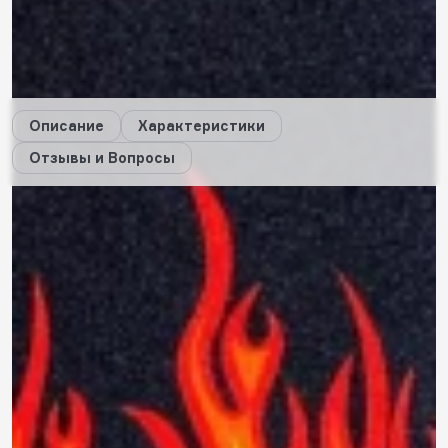
3
будет начислено за покупку
Дарим стикеры!
Описание
Характеристики
Отзывы и Вопросы
Описание
Характеристики
Отзывы
0
Вопросы
0
Пока нет отзывов
Оставить свой отзыв