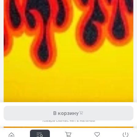
8 800 200-11-45
Задать вопрос в Telegram
5,0
Рейтинг магазина
Мы принимаем к оплате:
2026 © Hellride.ru — магазин трюковых самокатов. Продажа
В корзину
самокатов, запчастей для самокатов, аксессуаров, экипировки,
одежды и обуви.
Товара сейчас нет в наличии