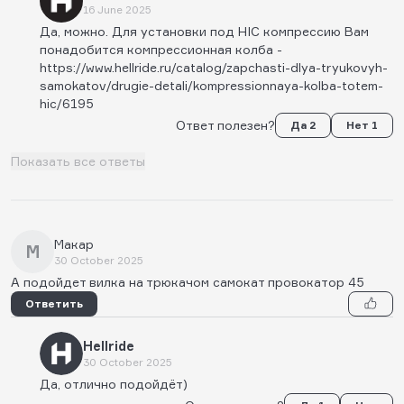
16 June 2025
Да, можно. Для установки под HIC компрессию Вам
понадобится компрессионная колба -
https://www.hellride.ru/catalog/zapchasti-dlya-tryukovyh-
samokatov/drugie-detali/kompressionnaya-kolba-totem-
hic/6195
Ответ полезен?
Да 2
Нет 1
Показать все ответы
Макар
М
30 October 2025
А подойдет вилка на трюкачом самокат провокатор 45
Ответить
Hellride
30 October 2025
Да, отлично подойдёт)