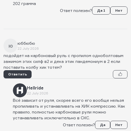
202 грамма
Ответ полезен?
Да 1
Нет
юббюбю
ю
22 July 2026
подойдет на карбоновый руль с пропилом одноболтовым
зажимом этих силф в2 и дека этик пандемониум в 2 если
поставить колбу хик тотем?
Ответить
Hellride
22 July 2026
Всё зависит от руля, скорее всего его вообще нельзя
пропиливать и устанавливать на ХИК компрессию. Как
правило, полностью карбоновые рули можно
устанавливать исключительно в СКС.
Ответ полезен?
Да
Нет