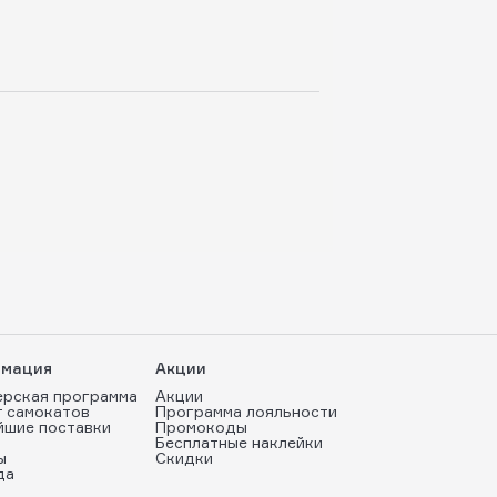
мация
Акции
ерская программа
Акции
т самокатов
Программа лояльности
йшие поставки
Промокоды
Бесплатные наклейки
ы
Скидки
да