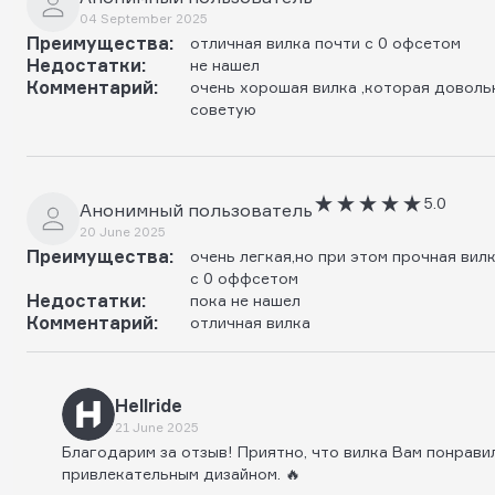
04 September 2025
Преимущества:
отличная вилка почти с 0 офсетом
Недостатки:
не нашел
Комментарий:
очень хорошая вилка ,которая доволь
советую
5.0
Анонимный пользователь
20 June 2025
Преимущества:
очень легкая,но при этом прочная вил
с 0 оффсетом
Недостатки:
пока не нашел
Комментарий:
отличная вилка
Hellride
21 June 2025
Благодарим за отзыв! Приятно, что вилка Вам понрави
привлекательным дизайном. 🔥