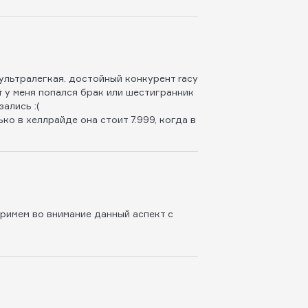
, ультралегкая. достойный конкурент racy
 у меня попался брак или шестигранник
ались :(
ко в хеллрайде она стоит 7.999, когда в
римем во внимание данный аспект с