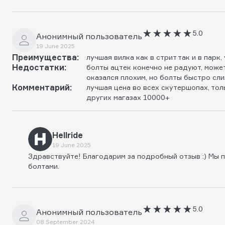
5.0
Анонимный пользователь
19 June 2025
Преимущества:
лучшая вилка как в стрит так и в парк
Недостатки:
болты ацтек конечно не радуют, может
оказался плохим, но болты быстро слиз
Комментарий:
лучшая цена во всех скутершопах, толь
других магазах 10000+
Hellride
19 June 2025
Здравствуйте! Благодарим за подробный отзыв :) Мы п
болтами.
5.0
Анонимный пользователь
08 September 2024