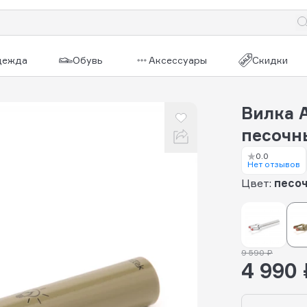
дежда
Обувь
Аксессуары
Скидки
Вилка A
песочн
0.0
Нет отзывов
Цвет:
песо
9 590 ₽
4 990 