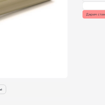
Дарим сти
ы