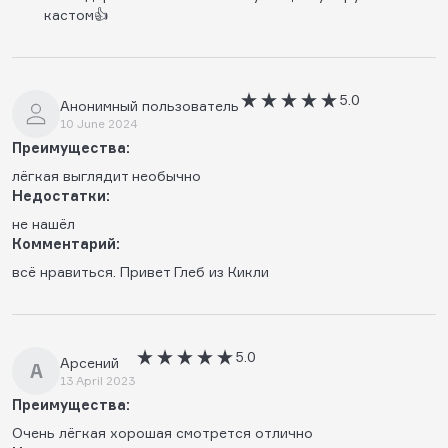
кастом👍
5.0
Анонимный пользователь
10 June 2024
Преимущества:
лëгкая выглядит необычно
Недостатки:
не нашëл
Комментарий:
всë нравиться. Привет Глеб из Кикли
5.0
Арсений
А
13 April 2023
Преимущества:
Очень лёгкая хорошая смотрется отлично