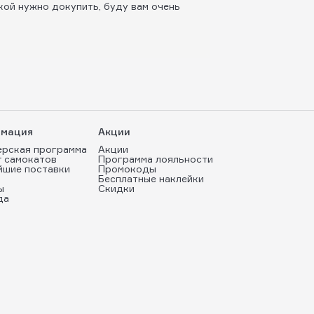
кой нужно докупить, буду вам очень
мация
Акции
ерская программа
Акции
т самокатов
Программа лояльности
йшие поставки
Промокоды
Бесплатные наклейки
ы
Скидки
да