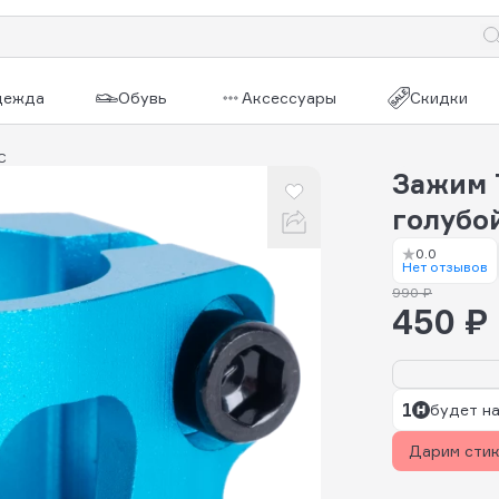
дежда
Обувь
Аксессуары
Скидки
C
Зажим T
голубо
0.0
Нет отзывов
990 ₽
450 ₽
1
будет на
Дарим сти