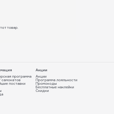
тот товар.
мация
Акции
ерская программа
Акции
т самокатов
Программа лояльности
йшие поставки
Промокоды
Бесплатные наклейки
ы
Скидки
да