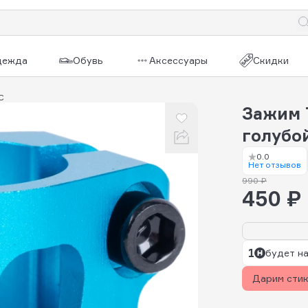
дежда
Обувь
Аксессуары
Скидки
C
Зажим T
голубо
0.0
Нет отзывов
990 ₽
450 ₽
1
будет на
Дарим сти