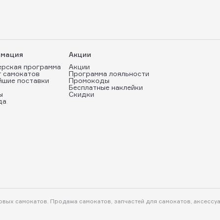
мация
Акции
ерская программа
Акции
т самокатов
Программа лояльности
йшие поставки
Промокоды
Бесплатные наклейки
ы
Скидки
да
ковых самокатов. Продажа самокатов, запчастей для самокатов, аксессу