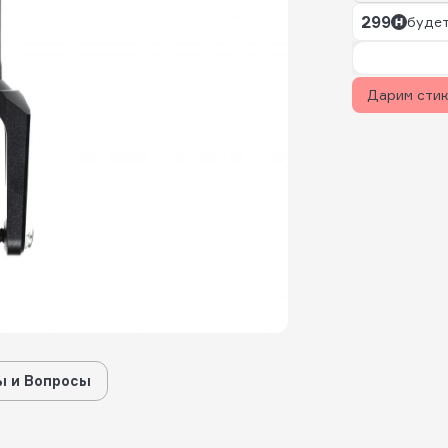
299
будет
Дарим сти
 и Вопросы