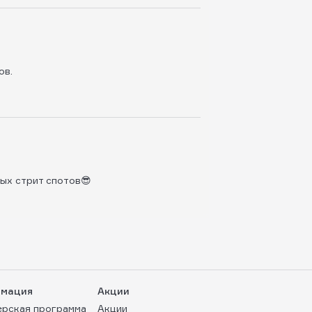
ов.
ых стрит спотов😎
мация
Акции
ерская программа
Акции